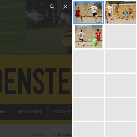
ING
SPONSOREN
KONTAKT
Startseite
Bildergalerien - Männerteams