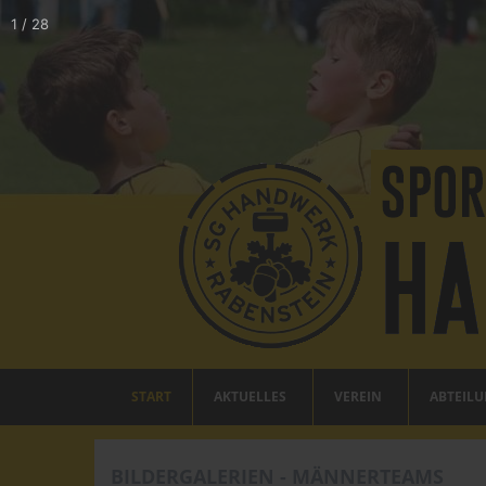
1
/
28
START
AKTUELLES
VEREIN
ABTEIL
BILDERGALERIEN - MÄNNERTEAMS