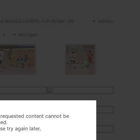
wählen
e
anzeigen
 requested content cannot be
ed.
se try again later.