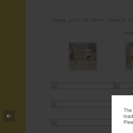
Katalog
Seit
The
load
Plea