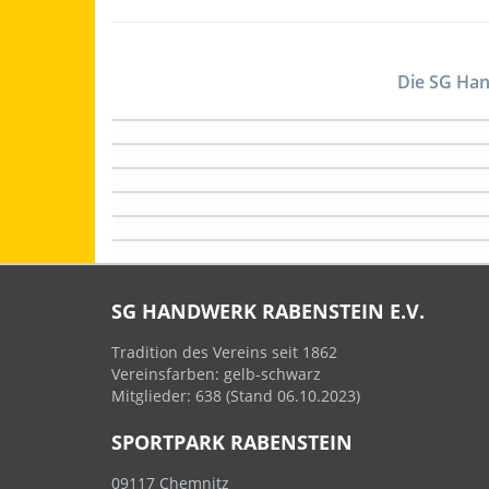
Die SG Han
SG HANDWERK RABENSTEIN E.V.
Tradition des Vereins seit 1862
Vereinsfarben: gelb-schwarz
Mitglieder: 638 (Stand 06.10.2023)
SPORTPARK RABENSTEIN
09117 Chemnitz