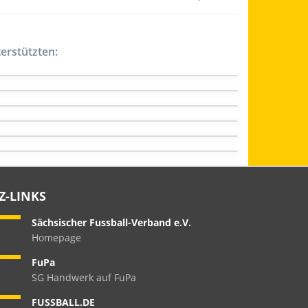
erstützten:
Z-LINKS
Sächsischer Fussball-Verband e.V.
Homepage
FuPa
SG Handwerk auf FuPa
FUSSBALL.DE