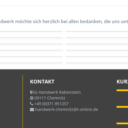
dwerk möchte sich herzlich bei allen bedanken, die uns unt
KONTAKT
KUR
SG Handwerk Rabenstein
09117 Chemnitz
+49 (0)371 851257
handwerk-chemnitz@t-online.de