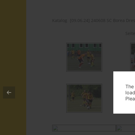
Katalog
Seit
The
load
Plea