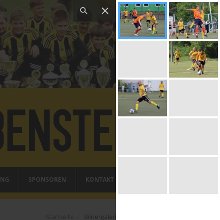
ING
SPONSOREN
KONTAKT
Startseite
Bildergalerien - Männerteams