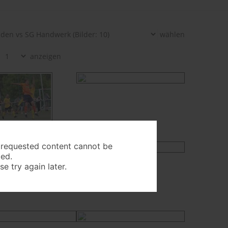
wählen
e
anzeigen
 requested content cannot be
ed.
se try again later.