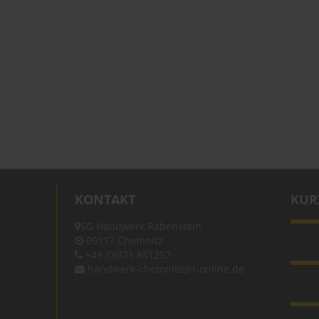
KONTAKT
KUR
SG Handwerk Rabenstein
09117 Chemnitz
+49 (0)371 851257
handwerk-chemnitz@t-online.de