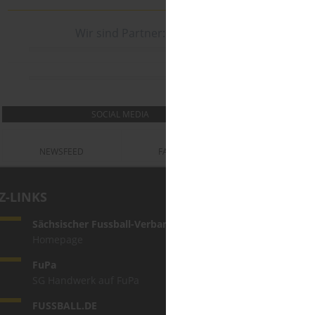
Wir sind Partner:
SOCIAL MEDIA
NEWSFEED
FACEBOOK
Z-LINKS
Sächsischer Fussball-Verband e.V.
Homepage
FuPa
SG Handwerk auf FuPa
FUSSBALL.DE