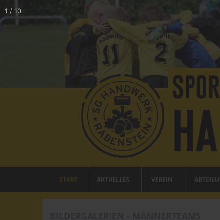
1
/
10
START
AKTUELLES
VEREIN
ABTEIL
BILDERGALERIEN - MÄNNERTEAMS