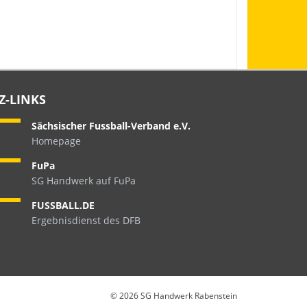
Z-LINKS
Sächsischer Fussball-Verband e.V.
Homepage
FuPa
SG Handwerk auf FuPa
FUSSBALL.DE
Ergebnisdienst des DFB
©
2026 SG Handwerk Rabenstein