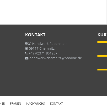
KONTAKT
KUR
SG Handwerk Rabenstein
09117 Chemnitz
+49 (0)371 851257
handwerk-chemnitz@t-online.de
NER
FRAUEN
NACHWUCHS
KONTAKT