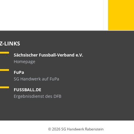
Z-LINKS
Sächsischer Fussball-Verband e.V.
Homepage
FuPa
SG Handwerk auf FuPa
FUSSBALL.DE
Ergebnisdienst des DFB
©
2026 SG Handwerk Rabenstein