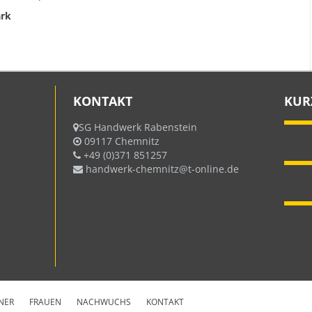
ark
KONTAKT
KUR
SG Handwerk Rabenstein
09117 Chemnitz
+49 (0)371 851257
handwerk-chemnitz@t-online.de
NER
FRAUEN
NACHWUCHS
KONTAKT