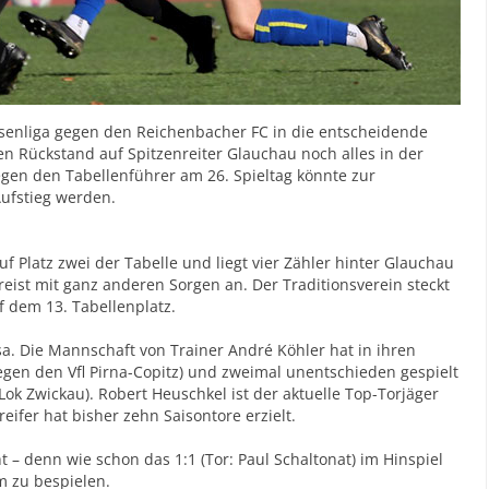
hsenliga gegen den Reichenbacher FC in die entscheidende
en Rückstand auf Spitzenreiter Glauchau noch alles in der
egen den Tabellenführer am 26. Spieltag könnte zur
ufstieg werden.
f Platz zwei der Tabelle und liegt vier Zähler hinter Glauchau
reist mit ganz anderen Sorgen an. Der Traditionsverein steckt
 dem 13. Tabellenplatz.
esa. Die Mannschaft von Trainer André Köhler hat in ihren
gen den Vfl Pirna-Copitz) und zweimal unentschieden gespielt
ok Zwickau). Robert Heuschkel ist der aktuelle Top-Torjäger
eifer hat bisher zehn Saisontore erzielt.
t – denn wie schon das 1:1 (Tor: Paul Schaltonat) im Hinspiel
m zu bespielen.